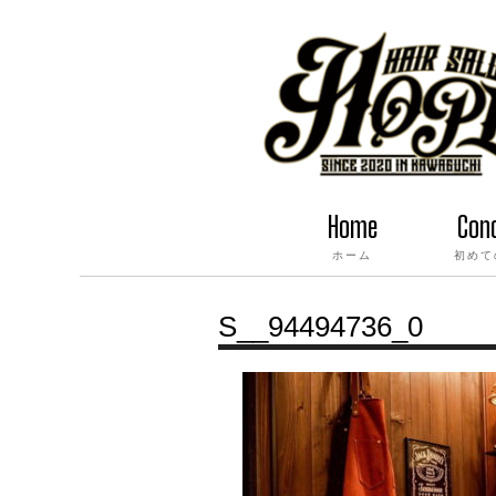
Home
Con
ホーム
初めて
S__94494736_0