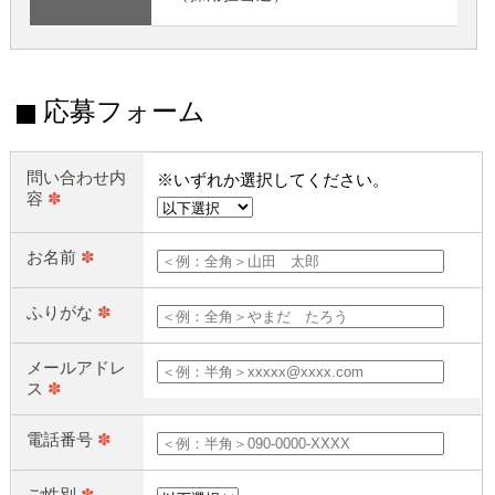
応募フォーム
問い合わせ内
※いずれか選択してください。
容
✽
お名前
✽
ふりがな
✽
メールアドレ
ス
✽
電話番号
✽
ご性別
✽