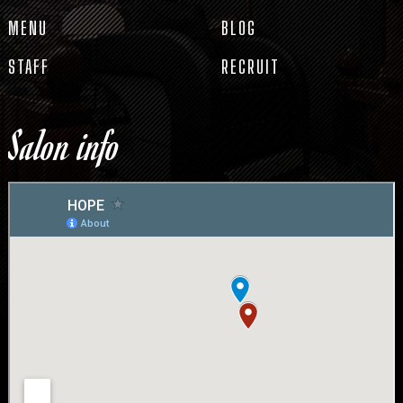
MENU
BLOG
STAFF
RECRUIT
Salon info