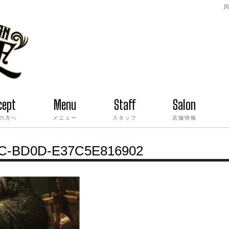
川
cept
Menu
Staff
Salon
の方へ
メニュー
スタッフ
店舗情報
C-BD0D-E37C5E816902