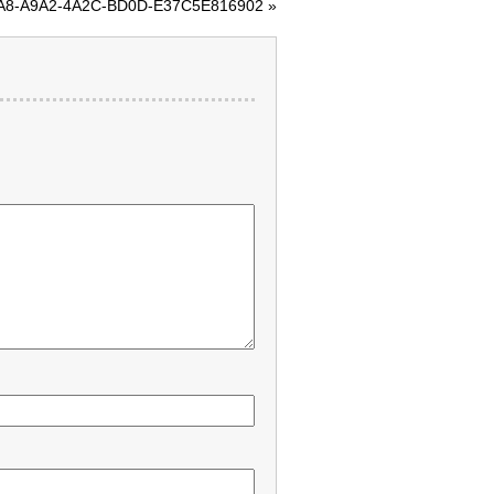
A8-A9A2-4A2C-BD0D-E37C5E816902
»