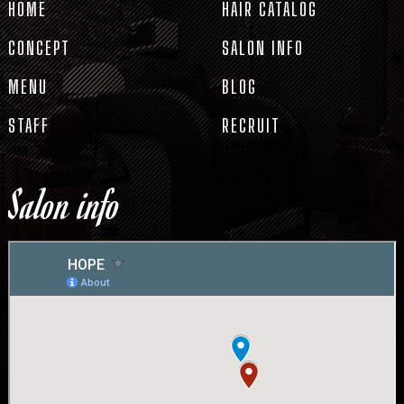
HOME
HAIR CATALOG
CONCEPT
SALON INFO
MENU
BLOG
STAFF
RECRUIT
Salon info