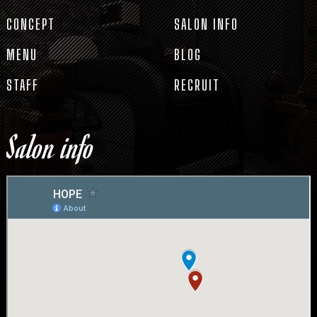
CONCEPT
SALON INFO
MENU
BLOG
STAFF
RECRUIT
Salon info