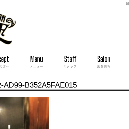
川
cept
Menu
Staff
Salon
の方へ
メニュー
スタッフ
店舗情報
2-AD99-B352A5FAE015