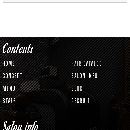
Contents
HOME
HAIR CATALOG
CONCEPT
SALON INFO
MENU
BLOG
STAFF
RECRUIT
Salon info